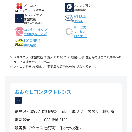
メニコン
メルスプラン
グループ販売店
加盟施設
メルスプラン
WEB入会
加盟施設
対応店
(新規入会のみ)※
WEB注文
コンタクトレンズ
サービス
定期便(ムータン)
ClickMiru
LOTO MELS
実施店舗
メルスプラン加盟施設（新規入会のみ）では、転居・出張・旅行等の理由で会員様への
サービス提供ができません。
アイコンが無い施設は、一部商品の販売のみの対応となります。
おおぐしコンタクトレンズ
徳島県阿波市吉野町西条字岡ノ川原２２ おおぐし眼科隣
電話番号
088-696-3133
最寄駅・アクセス
吉野町一条小学校近く