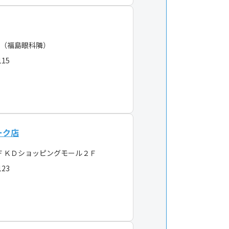
（福島眼科隣）
115
ーク店
ＦＫＤショッピングモール２Ｆ
123