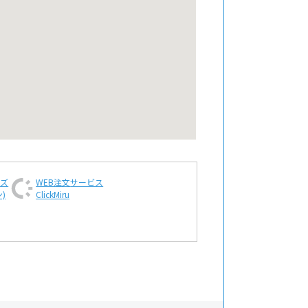
ンズ
WEB注文
サービス
)
ClickMiru