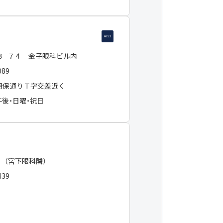
３−７４ 金子眼科ビル内
089
明保通りＴ字交差近く
午後・日曜・祝日
 （宮下眼科隣）
439