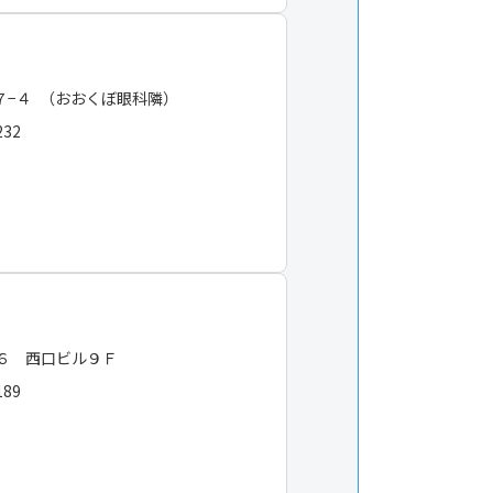
−４ （おおくぼ眼科隣）
232
６ 西口ビル９Ｆ
189