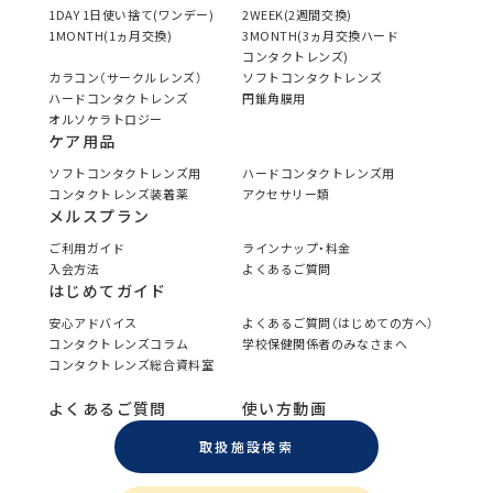
1DAY 1日使い捨て(ワンデー)
2WEEK(2週間交換)
1MONTH(1ヵ月交換)
3MONTH(3ヵ月交換ハード
コンタクトレンズ)
カラコン（サークルレンズ）
ソフトコンタクトレンズ
ハードコンタクトレンズ
円錐角膜用
オルソケラトロジー
ケア用品
ソフトコンタクトレンズ用
ハードコンタクトレンズ用
コンタクトレンズ装着薬
アクセサリー類
メルスプラン
ご利用ガイド
ラインナップ・料金
入会方法
よくあるご質問
はじめてガイド
安心アドバイス
よくあるご質問（はじめての方へ）
コンタクトレンズコラム
学校保健関係者のみなさまへ
コンタクトレンズ総合資料室
よくあるご質問
使い方動画
取扱施設検索