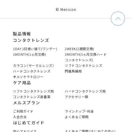
© Menicon
製品情報
コンタクトレンズ
1DAY 1日使い捨て(ワンデー)
2WEEK(2週間交換)
1MONTH(1ヵ月交換)
3MONTH(3ヵ月交換ハード
コンタクトレンズ)
カラコン（サークルレンズ）
ソフトコンタクトレンズ
ハードコンタクトレンズ
円錐角膜用
オルソケラトロジー
ケア用品
ソフトコンタクトレンズ用
ハードコンタクトレンズ用
コンタクトレンズ装着薬
アクセサリー類
メルスプラン
ご利用ガイド
ラインナップ・料金
入会方法
よくあるご質問
はじめてガイド
安心アドバイス
よくあるご質問（はじめての方へ）