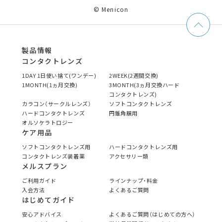
© Menicon
製品情報
コンタクトレンズ
1DAY 1日使い捨て(ワンデー)
2WEEK(2週間交換)
1MONTH(1ヵ月交換)
3MONTH(3ヵ月交換ハード
コンタクトレンズ)
カラコン（サークルレンズ）
ソフトコンタクトレンズ
ハードコンタクトレンズ
円錐角膜用
オルソケラトロジー
ケア用品
ソフトコンタクトレンズ用
ハードコンタクトレンズ用
コンタクトレンズ装着薬
アクセサリー類
メルスプラン
ご利用ガイド
ラインナップ・料金
入会方法
よくあるご質問
はじめてガイド
安心アドバイス
よくあるご質問（はじめての方へ）