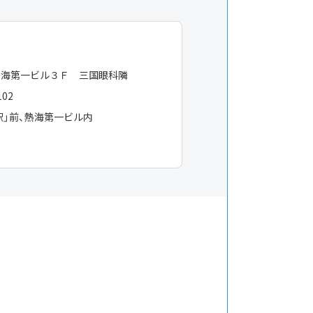
熱海第一ビル３Ｆ 三国眼科隣
102
駅」前、熱海第一ビル内