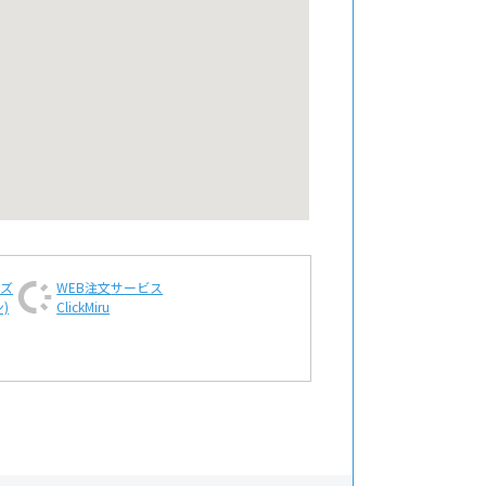
ンズ
WEB注文
サービス
)
ClickMiru