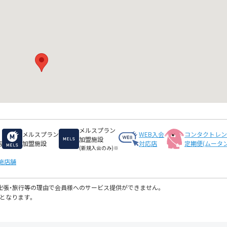
メルスプラン
メルスプラン
WEB入会
コンタクトレ
加盟施設
店
加盟施設
対応店
定期便(ムータン
(新規入会のみ)※
施店舗
・出張・旅行等の理由で会員様へのサービス提供ができません。
となります。