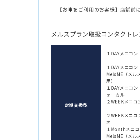
【お車をご利用のお客様】店舗前
メルスプラン取扱コンタクトレ
１DAYメニコン
１DAYメニコ
MelsME（メ
用）
１DAYメニコン
ォーカル
２WEEKメニコン
定期交換型
２WEEKメニコ
オ
１Monthメ
MelsME（メ