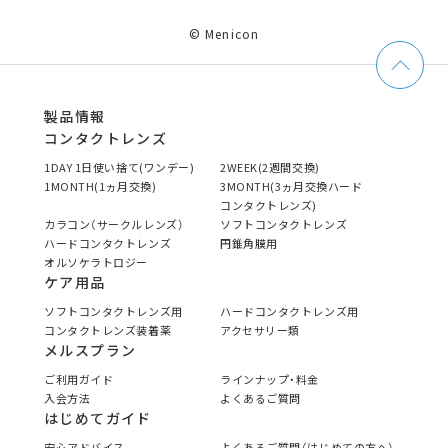
© Menicon
製品情報
コンタクトレンズ
1DAY 1日使い捨て(ワンデー)
2WEEK(2週間交換)
1MONTH(1ヵ月交換)
3MONTH(3ヵ月交換ハード
コンタクトレンズ)
カラコン（サークルレンズ）
ソフトコンタクトレンズ
ハードコンタクトレンズ
円錐角膜用
オルソケラトロジー
ケア用品
ソフトコンタクトレンズ用
ハードコンタクトレンズ用
コンタクトレンズ装着薬
アクセサリー類
メルスプラン
ご利用ガイド
ラインナップ・料金
入会方法
よくあるご質問
はじめてガイド
安心アドバイス
よくあるご質問（はじめての方へ）