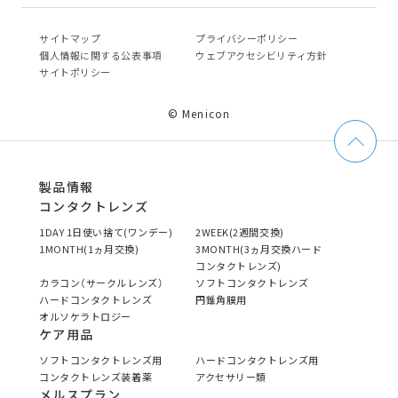
サイトマップ
プライバシーポリシー
個⼈情報に関する公表事項
ウェブアクセシビリティ方針
サイトポリシー
© Menicon
製品情報
コンタクトレンズ
1DAY 1日使い捨て(ワンデー)
2WEEK(2週間交換)
1MONTH(1ヵ月交換)
3MONTH(3ヵ月交換ハード
コンタクトレンズ)
カラコン（サークルレンズ）
ソフトコンタクトレンズ
ハードコンタクトレンズ
円錐角膜用
オルソケラトロジー
ケア用品
ソフトコンタクトレンズ用
ハードコンタクトレンズ用
コンタクトレンズ装着薬
アクセサリー類
メルスプラン