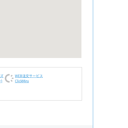
ンズ
WEB注文
サービス
)
ClickMiru