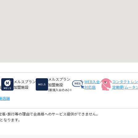
メルスプラン
メルスプラン
WEB入会
コンタクトレ
加盟施設
店
加盟施設
対応店
定期便(ムータン
(新規入会のみ)※
施店舗
・出張・旅行等の理由で会員様へのサービス提供ができません。
となります。