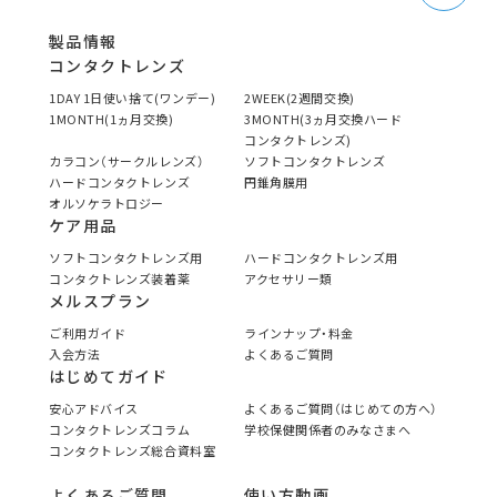
製品情報
コンタクトレンズ
1DAY 1日使い捨て(ワンデー)
2WEEK(2週間交換)
1MONTH(1ヵ月交換)
3MONTH(3ヵ月交換ハード
コンタクトレンズ)
カラコン（サークルレンズ）
ソフトコンタクトレンズ
ハードコンタクトレンズ
円錐角膜用
オルソケラトロジー
ケア用品
ソフトコンタクトレンズ用
ハードコンタクトレンズ用
コンタクトレンズ装着薬
アクセサリー類
メルスプラン
ご利用ガイド
ラインナップ・料金
入会方法
よくあるご質問
はじめてガイド
安心アドバイス
よくあるご質問（はじめての方へ）
コンタクトレンズコラム
学校保健関係者のみなさまへ
コンタクトレンズ総合資料室
よくあるご質問
使い方動画