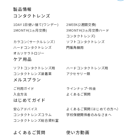
製品情報
コンタクトレンズ
1DAY 1日使い捨て(ワンデー)
2WEEK(2週間交換)
1MONTH(1ヵ月交換)
3MONTH(3ヵ月交換ハード
コンタクトレンズ)
カラコン（サークルレンズ）
ソフトコンタクトレンズ
ハードコンタクトレンズ
円錐角膜用
オルソケラトロジー
ケア用品
ソフトコンタクトレンズ用
ハードコンタクトレンズ用
コンタクトレンズ装着薬
アクセサリー類
メルスプラン
ご利用ガイド
ラインナップ・料金
入会方法
よくあるご質問
はじめてガイド
安心アドバイス
よくあるご質問（はじめての方へ）
コンタクトレンズコラム
学校保健関係者のみなさまへ
コンタクトレンズ総合資料室
よくあるご質問
使い方動画