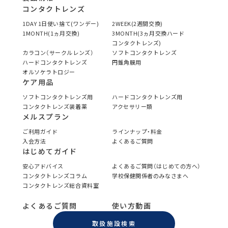
コンタクトレンズ
1DAY 1日使い捨て(ワンデー)
2WEEK(2週間交換)
1MONTH(1ヵ月交換)
3MONTH(3ヵ月交換ハード
コンタクトレンズ)
カラコン（サークルレンズ）
ソフトコンタクトレンズ
ハードコンタクトレンズ
円錐角膜用
オルソケラトロジー
ケア用品
ソフトコンタクトレンズ用
ハードコンタクトレンズ用
コンタクトレンズ装着薬
アクセサリー類
メルスプラン
ご利用ガイド
ラインナップ・料金
入会方法
よくあるご質問
はじめてガイド
安心アドバイス
よくあるご質問（はじめての方へ）
コンタクトレンズコラム
学校保健関係者のみなさまへ
コンタクトレンズ総合資料室
よくあるご質問
使い方動画
取扱施設検索