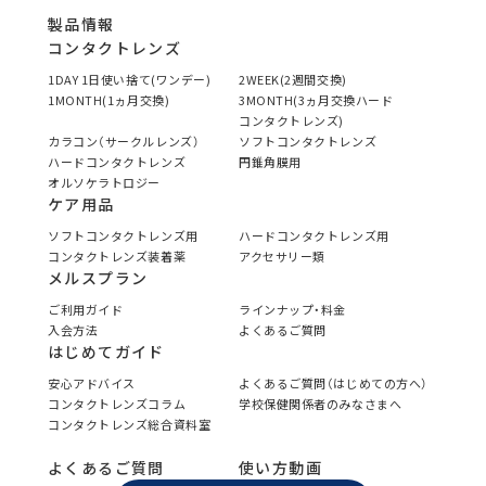
製品情報
コンタクトレンズ
1DAY 1日使い捨て(ワンデー)
2WEEK(2週間交換)
1MONTH(1ヵ月交換)
3MONTH(3ヵ月交換ハード
コンタクトレンズ)
カラコン（サークルレンズ）
ソフトコンタクトレンズ
ハードコンタクトレンズ
円錐角膜用
オルソケラトロジー
ケア用品
ソフトコンタクトレンズ用
ハードコンタクトレンズ用
コンタクトレンズ装着薬
アクセサリー類
メルスプラン
ご利用ガイド
ラインナップ・料金
入会方法
よくあるご質問
はじめてガイド
安心アドバイス
よくあるご質問（はじめての方へ）
コンタクトレンズコラム
学校保健関係者のみなさまへ
コンタクトレンズ総合資料室
よくあるご質問
使い方動画