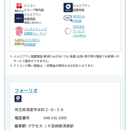
メニコン
メルスプラン
グループ販売店
加盟施設
メルスプラン
WEB入会
加盟施設
対応店
(新規入会のみ)※
WEB注文
コンタクトレンズ
サービス
定期便(ムータン)
ClickMiru
LOTO MELS
実施店舗
メルスプラン加盟施設（新規入会のみ）では、転居・出張・旅行等の理由で会員様への
サービス提供ができません。
アイコンが無い施設は、一部商品の販売のみの対応となります。
フォーリオ
埼玉県鴻巣市本町２−６−３８
電話番号
048-541-5005
最寄駅・アクセス
ＪＲ高崎線鴻巣駅