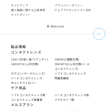
サイトマップ
プライバシーポリシー
個⼈情報に関する公表事項
ウェブアクセシビリティ方針
サイトポリシー
© Menicon
製品情報
コンタクトレンズ
1DAY 1日使い捨て(ワンデー)
2WEEK(2週間交換)
1MONTH(1ヵ月交換)
3MONTH(3ヵ月交換ハード
コンタクトレンズ)
カラコン（サークルレンズ）
ソフトコンタクトレンズ
ハードコンタクトレンズ
円錐角膜用
オルソケラトロジー
ケア用品
ソフトコンタクトレンズ用
ハードコンタクトレンズ用
コンタクトレンズ装着薬
アクセサリー類
メルスプラン