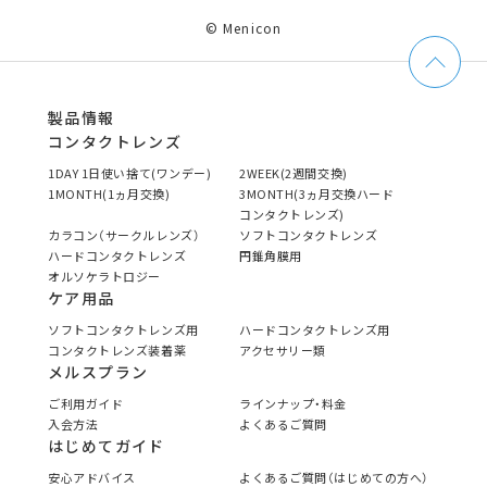
© Menicon
製品情報
コンタクトレンズ
1DAY 1日使い捨て(ワンデー)
2WEEK(2週間交換)
1MONTH(1ヵ月交換)
3MONTH(3ヵ月交換ハード
コンタクトレンズ)
カラコン（サークルレンズ）
ソフトコンタクトレンズ
ハードコンタクトレンズ
円錐角膜用
オルソケラトロジー
ケア用品
ソフトコンタクトレンズ用
ハードコンタクトレンズ用
コンタクトレンズ装着薬
アクセサリー類
メルスプラン
ご利用ガイド
ラインナップ・料金
入会方法
よくあるご質問
はじめてガイド
安心アドバイス
よくあるご質問（はじめての方へ）