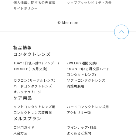
個⼈情報に関する公表事項
ウェブアクセシビリティ方針
サイトポリシー
© Menicon
製品情報
コンタクトレンズ
1DAY 1日使い捨て(ワンデー)
2WEEK(2週間交換)
1MONTH(1ヵ月交換)
3MONTH(3ヵ月交換ハード
コンタクトレンズ)
カラコン（サークルレンズ）
ソフトコンタクトレンズ
ハードコンタクトレンズ
円錐角膜用
オルソケラトロジー
ケア用品
ソフトコンタクトレンズ用
ハードコンタクトレンズ用
コンタクトレンズ装着薬
アクセサリー類
メルスプラン
ご利用ガイド
ラインナップ・料金
入会方法
よくあるご質問