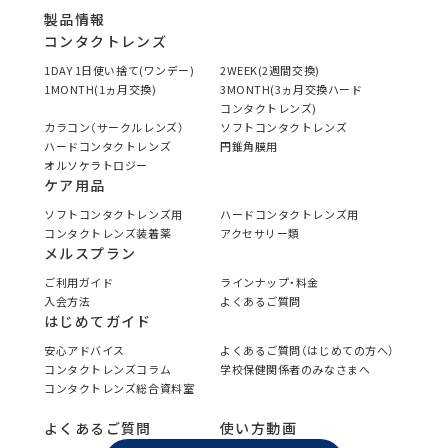
製品情報
コンタクトレンズ
1DAY 1日使い捨て(ワンデー)
2WEEK(2週間交換)
1MONTH(1ヵ月交換)
3MONTH(3ヵ月交換ハード
コンタクトレンズ)
カラコン（サークルレンズ）
ソフトコンタクトレンズ
ハードコンタクトレンズ
円錐角膜用
オルソケラトロジー
ケア用品
ソフトコンタクトレンズ用
ハードコンタクトレンズ用
コンタクトレンズ装着薬
アクセサリー類
メルスプラン
ご利用ガイド
ラインナップ・料金
入会方法
よくあるご質問
はじめてガイド
安心アドバイス
よくあるご質問（はじめての方へ）
コンタクトレンズコラム
学校保健関係者のみなさまへ
コンタクトレンズ総合資料室
よくあるご質問
使い方動画