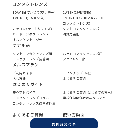
コンタクトレンズ
1DAY 1日使い捨て(ワンデー)
2WEEK(2週間交換)
1MONTH(1ヵ月交換)
3MONTH(3ヵ月交換ハード
コンタクトレンズ)
カラコン（サークルレンズ）
ソフトコンタクトレンズ
ハードコンタクトレンズ
円錐角膜用
オルソケラトロジー
ケア用品
ソフトコンタクトレンズ用
ハードコンタクトレンズ用
コンタクトレンズ装着薬
アクセサリー類
メルスプラン
ご利用ガイド
ラインナップ・料金
入会方法
よくあるご質問
はじめてガイド
安心アドバイス
よくあるご質問（はじめての方へ）
コンタクトレンズコラム
学校保健関係者のみなさまへ
コンタクトレンズ総合資料室
よくあるご質問
使い方動画
取扱施設検索