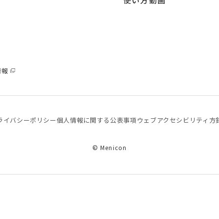
使い方動画
情報
ライバシーポリシー
個⼈情報に関する公表事項
ウェブアクセシビリティ方
© Menicon