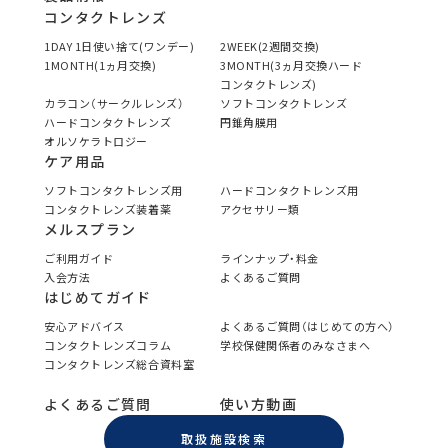
コンタクトレンズ
1DAY 1日使い捨て(ワンデー)
2WEEK(2週間交換)
1MONTH(1ヵ月交換)
3MONTH(3ヵ月交換ハード
コンタクトレンズ)
カラコン（サークルレンズ）
ソフトコンタクトレンズ
ハードコンタクトレンズ
円錐角膜用
オルソケラトロジー
ケア用品
ソフトコンタクトレンズ用
ハードコンタクトレンズ用
コンタクトレンズ装着薬
アクセサリー類
メルスプラン
ご利用ガイド
ラインナップ・料金
入会方法
よくあるご質問
はじめてガイド
安心アドバイス
よくあるご質問（はじめての方へ）
コンタクトレンズコラム
学校保健関係者のみなさまへ
コンタクトレンズ総合資料室
よくあるご質問
使い方動画
取扱施設検索