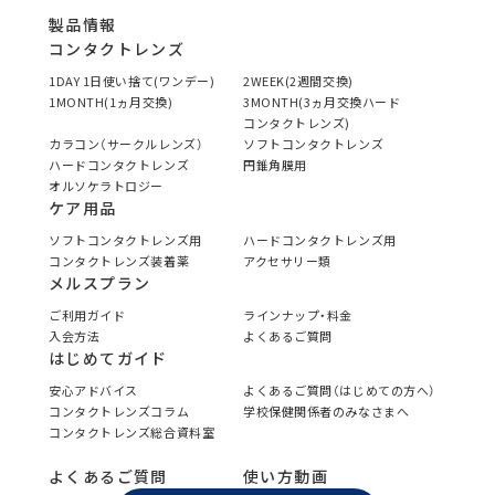
製品情報
コンタクトレンズ
1DAY 1日使い捨て(ワンデー)
2WEEK(2週間交換)
1MONTH(1ヵ月交換)
3MONTH(3ヵ月交換ハード
コンタクトレンズ)
カラコン（サークルレンズ）
ソフトコンタクトレンズ
ハードコンタクトレンズ
円錐角膜用
オルソケラトロジー
ケア用品
ソフトコンタクトレンズ用
ハードコンタクトレンズ用
コンタクトレンズ装着薬
アクセサリー類
メルスプラン
ご利用ガイド
ラインナップ・料金
入会方法
よくあるご質問
はじめてガイド
安心アドバイス
よくあるご質問（はじめての方へ）
コンタクトレンズコラム
学校保健関係者のみなさまへ
コンタクトレンズ総合資料室
よくあるご質問
使い方動画