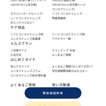
1DAY 1日使い捨て(ワンデー)
2WEEK(2週間交換)
1MONTH(1ヵ月交換)
3MONTH(3ヵ月交換ハード
コンタクトレンズ)
カラコン（サークルレンズ）
ソフトコンタクトレンズ
ハードコンタクトレンズ
円錐角膜用
オルソケラトロジー
ケア用品
ソフトコンタクトレンズ用
ハードコンタクトレンズ用
コンタクトレンズ装着薬
アクセサリー類
メルスプラン
ご利用ガイド
ラインナップ・料金
入会方法
よくあるご質問
はじめてガイド
安心アドバイス
よくあるご質問（はじめての方へ）
コンタクトレンズコラム
学校保健関係者のみなさまへ
コンタクトレンズ総合資料室
よくあるご質問
使い方動画
取扱施設検索