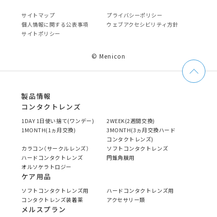
サイトマップ
プライバシーポリシー
個⼈情報に関する公表事項
ウェブアクセシビリティ方針
サイトポリシー
© Menicon
製品情報
コンタクトレンズ
1DAY 1日使い捨て(ワンデー)
2WEEK(2週間交換)
1MONTH(1ヵ月交換)
3MONTH(3ヵ月交換ハード
コンタクトレンズ)
カラコン（サークルレンズ）
ソフトコンタクトレンズ
ハードコンタクトレンズ
円錐角膜用
オルソケラトロジー
ケア用品
ソフトコンタクトレンズ用
ハードコンタクトレンズ用
コンタクトレンズ装着薬
アクセサリー類
メルスプラン