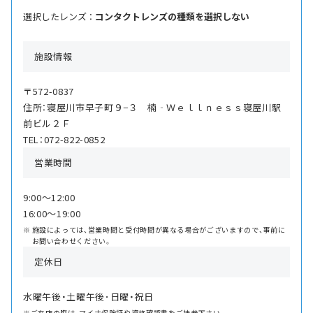
選択したレンズ ：
コンタクトレンズの種類を選択しない
施設情報
〒572-0837
住所：寝屋川市早子町９−３ 楠‐Ｗｅｌｌｎｅｓｓ寝屋川駅
前ビル２Ｆ
TEL：072-822-0852
営業時間
9:00〜12:00
16:00〜19:00
施設によっては、営業時間と受付時間が異なる場合がございますので、事前に
お問い合わせください。
定休日
水曜午後・土曜午後･日曜・祝日
※ご来店の際は、マイナ保険証や資格確認書をご持参下さい。