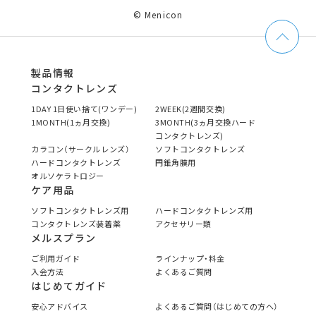
© Menicon
製品情報
コンタクトレンズ
1DAY 1日使い捨て(ワンデー)
2WEEK(2週間交換)
1MONTH(1ヵ月交換)
3MONTH(3ヵ月交換ハード
コンタクトレンズ)
カラコン（サークルレンズ）
ソフトコンタクトレンズ
ハードコンタクトレンズ
円錐角膜用
オルソケラトロジー
ケア用品
ソフトコンタクトレンズ用
ハードコンタクトレンズ用
コンタクトレンズ装着薬
アクセサリー類
メルスプラン
ご利用ガイド
ラインナップ・料金
入会方法
よくあるご質問
はじめてガイド
安心アドバイス
よくあるご質問（はじめての方へ）