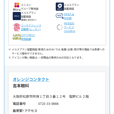
メニコン
メルスプラン
グループ販売店
加盟施設
メルスプラン
WEB入会
加盟施設
対応店
(新規入会のみ)※
WEB注文
コンタクトレンズ
サービス
定期便(ムータン)
ClickMiru
LOTO MELS
実施店舗
メルスプラン加盟施設（新規入会のみ）では、転居・出張・旅行等の理由で会員様への
サービス提供ができません。
アイコンが無い施設は、一部商品の販売のみの対応となります。
オレンジコンタクト
吉本眼科
大阪府松原市阿保１丁目３番１２号 塩野ビル２階
電話番号
0723-33-8666
最寄駅・アクセス