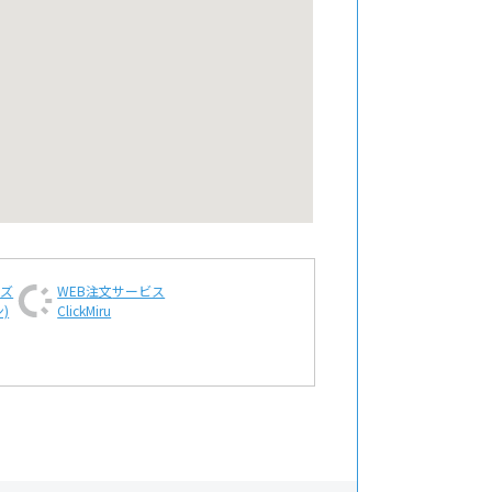
ンズ
WEB注文
サービス
)
ClickMiru