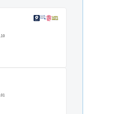
110
１
101