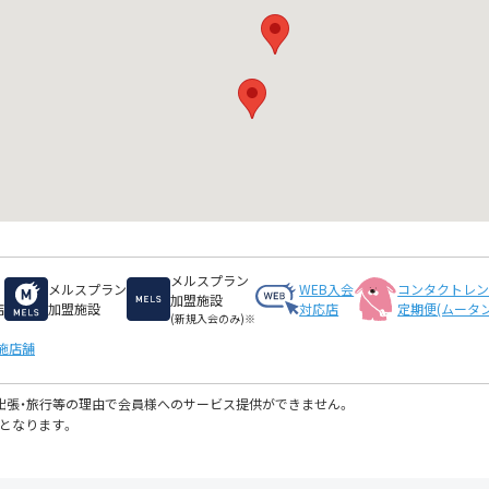
メルスプラン
メルスプラン
WEB入会
コンタクトレ
加盟施設
店
加盟施設
対応店
定期便(ムータン
(新規入会のみ)※
施店舗
・出張・旅行等の理由で会員様へのサービス提供ができません。
となります。