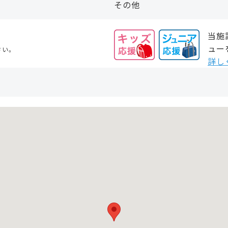
その他
当施
ュー
さい。
詳し