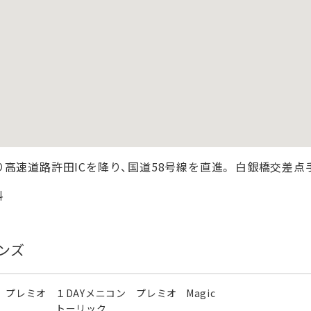
高速道路許田ICを降り、国道58号線を直進。 白銀橋交差点
料
ンズ
 プレミオ
１DAYメニコン プレミオ
Magic
トーリック