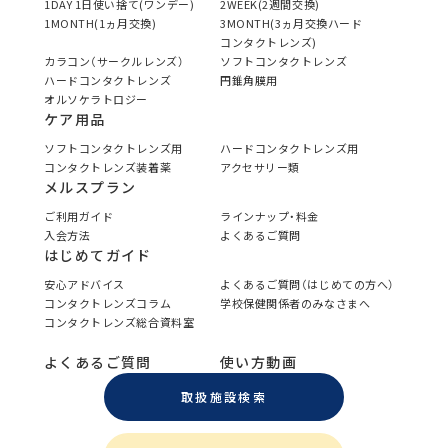
1DAY 1日使い捨て(ワンデー)
2WEEK(2週間交換)
1MONTH(1ヵ月交換)
3MONTH(3ヵ月交換ハード
コンタクトレンズ)
カラコン（サークルレンズ）
ソフトコンタクトレンズ
ハードコンタクトレンズ
円錐角膜用
オルソケラトロジー
ケア用品
ソフトコンタクトレンズ用
ハードコンタクトレンズ用
コンタクトレンズ装着薬
アクセサリー類
メルスプラン
ご利用ガイド
ラインナップ・料金
入会方法
よくあるご質問
はじめてガイド
安心アドバイス
よくあるご質問（はじめての方へ）
コンタクトレンズコラム
学校保健関係者のみなさまへ
コンタクトレンズ総合資料室
よくあるご質問
使い方動画
取扱施設検索