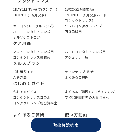
コンタクトレンズ
1DAY 1日使い捨て(ワンデー)
2WEEK(2週間交換)
1MONTH(1ヵ月交換)
3MONTH(3ヵ月交換ハード
コンタクトレンズ)
カラコン（サークルレンズ）
ソフトコンタクトレンズ
ハードコンタクトレンズ
円錐角膜用
オルソケラトロジー
ケア用品
ソフトコンタクトレンズ用
ハードコンタクトレンズ用
コンタクトレンズ装着薬
アクセサリー類
メルスプラン
ご利用ガイド
ラインナップ・料金
入会方法
よくあるご質問
はじめてガイド
安心アドバイス
よくあるご質問（はじめての方へ）
コンタクトレンズコラム
学校保健関係者のみなさまへ
コンタクトレンズ総合資料室
よくあるご質問
使い方動画
取扱施設検索