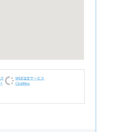
ンズ
WEB注文
サービス
)
ClickMiru