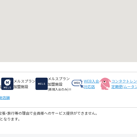
メルスプラン
メルスプラン
WEB入会
コンタクトレ
加盟施設
店
加盟施設
対応店
定期便(ムータン
(新規入会のみ)※
施店舗
・出張・旅行等の理由で会員様へのサービス提供ができません。
となります。