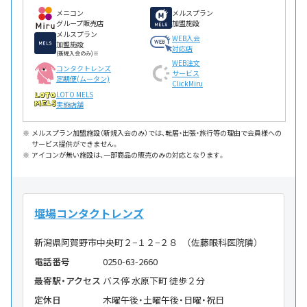
メニコン
メルスプラン
グループ販売店
加盟施設
メルスプラン
WEB入会
加盟施設
対応店
(新規入会のみ)※
WEB注文
コンタクトレンズ
サービス
定期便(ムータン)
ClickMiru
LOTO MELS
実施店舗
メルスプラン加盟施設（新規入会のみ）では、転居・出張・旅行等の理由で会員様への
サービス提供ができません。
アイコンが無い施設は、一部商品の販売のみの対応となります。
堰場コンタクトレンズ
新潟県阿賀野市中央町２−１２−２８ （佐藤眼科医院隣）
電話番号
0250-63-2660
最寄駅・アクセス
バス停 水原下町 徒歩２分
定休日
木曜午後・土曜午後・日曜・祝日