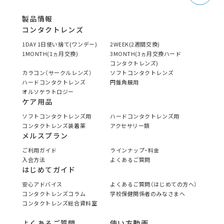
製品情報
コンタクトレンズ
1DAY 1日使い捨て(ワンデー)
2WEEK(2週間交換)
1MONTH(1ヵ月交換)
3MONTH(3ヵ月交換ハード
コンタクトレンズ)
カラコン（サークルレンズ）
ソフトコンタクトレンズ
ハードコンタクトレンズ
円錐角膜用
オルソケラトロジー
ケア用品
ソフトコンタクトレンズ用
ハードコンタクトレンズ用
コンタクトレンズ装着薬
アクセサリー類
メルスプラン
ご利用ガイド
ラインナップ・料金
入会方法
よくあるご質問
はじめてガイド
安心アドバイス
よくあるご質問（はじめての方へ）
コンタクトレンズコラム
学校保健関係者のみなさまへ
コンタクトレンズ総合資料室
よくあるご質問
使い方動画