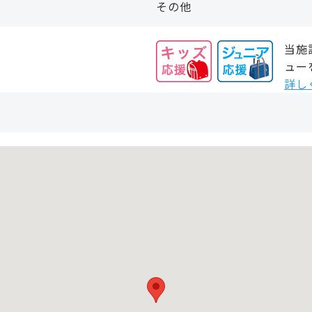
その他
当施
ュー
詳し