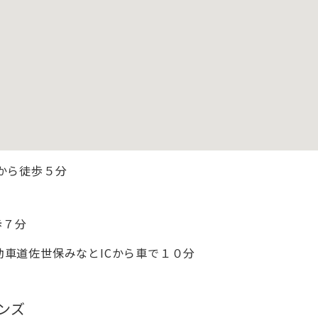
駅から徒歩５分
歩７分
動車道佐世保みなとICから車で１０分
ンズ