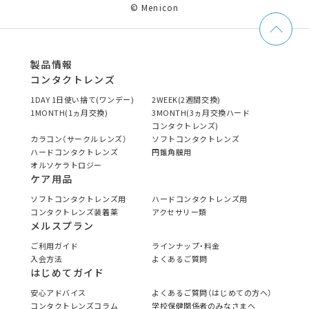
© Menicon
製品情報
コンタクトレンズ
1DAY 1日使い捨て(ワンデー)
2WEEK(2週間交換)
1MONTH(1ヵ月交換)
3MONTH(3ヵ月交換ハード
コンタクトレンズ)
カラコン（サークルレンズ）
ソフトコンタクトレンズ
ハードコンタクトレンズ
円錐角膜用
オルソケラトロジー
ケア用品
ソフトコンタクトレンズ用
ハードコンタクトレンズ用
コンタクトレンズ装着薬
アクセサリー類
メルスプラン
ご利用ガイド
ラインナップ・料金
入会方法
よくあるご質問
はじめてガイド
安心アドバイス
よくあるご質問（はじめての方へ）
コンタクトレンズコラム
学校保健関係者のみなさまへ