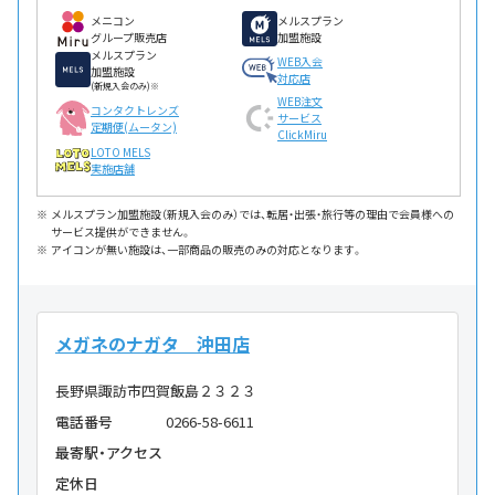
メニコン
メルスプラン
グループ販売店
加盟施設
メルスプラン
WEB入会
加盟施設
対応店
(新規入会のみ)※
WEB注文
コンタクトレンズ
サービス
定期便(ムータン)
ClickMiru
LOTO MELS
実施店舗
メルスプラン加盟施設（新規入会のみ）では、転居・出張・旅行等の理由で会員様への
サービス提供ができません。
アイコンが無い施設は、一部商品の販売のみの対応となります。
メガネのナガタ 沖田店
長野県諏訪市四賀飯島２３２３
電話番号
0266-58-6611
最寄駅・アクセス
定休日