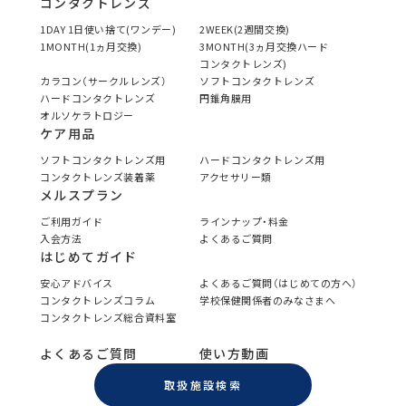
コンタクトレンズ
1DAY 1日使い捨て(ワンデー)
2WEEK(2週間交換)
1MONTH(1ヵ月交換)
3MONTH(3ヵ月交換ハード
コンタクトレンズ)
カラコン（サークルレンズ）
ソフトコンタクトレンズ
ハードコンタクトレンズ
円錐角膜用
オルソケラトロジー
ケア用品
ソフトコンタクトレンズ用
ハードコンタクトレンズ用
コンタクトレンズ装着薬
アクセサリー類
メルスプラン
ご利用ガイド
ラインナップ・料金
入会方法
よくあるご質問
はじめてガイド
安心アドバイス
よくあるご質問（はじめての方へ）
コンタクトレンズコラム
学校保健関係者のみなさまへ
コンタクトレンズ総合資料室
よくあるご質問
使い方動画
取扱施設検索