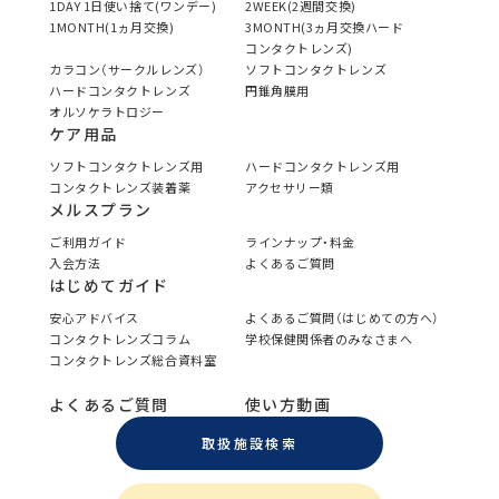
1DAY 1日使い捨て(ワンデー)
2WEEK(2週間交換)
1MONTH(1ヵ月交換)
3MONTH(3ヵ月交換ハード
コンタクトレンズ)
カラコン（サークルレンズ）
ソフトコンタクトレンズ
ハードコンタクトレンズ
円錐角膜用
オルソケラトロジー
ケア用品
ソフトコンタクトレンズ用
ハードコンタクトレンズ用
コンタクトレンズ装着薬
アクセサリー類
メルスプラン
ご利用ガイド
ラインナップ・料金
入会方法
よくあるご質問
はじめてガイド
安心アドバイス
よくあるご質問（はじめての方へ）
コンタクトレンズコラム
学校保健関係者のみなさまへ
コンタクトレンズ総合資料室
よくあるご質問
使い方動画
取扱施設検索