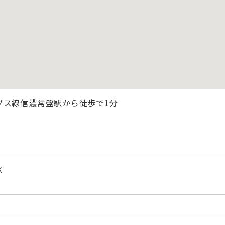
プス線信濃常盤駅から徒歩で1分
K