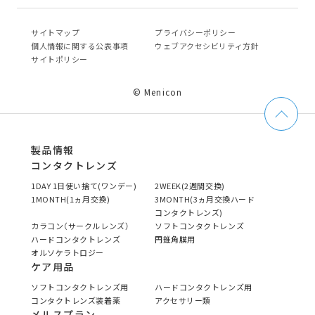
サイトマップ
プライバシーポリシー
個⼈情報に関する公表事項
ウェブアクセシビリティ方針
サイトポリシー
© Menicon
製品情報
コンタクトレンズ
1DAY 1日使い捨て(ワンデー)
2WEEK(2週間交換)
1MONTH(1ヵ月交換)
3MONTH(3ヵ月交換ハード
コンタクトレンズ)
カラコン（サークルレンズ）
ソフトコンタクトレンズ
ハードコンタクトレンズ
円錐角膜用
オルソケラトロジー
ケア用品
ソフトコンタクトレンズ用
ハードコンタクトレンズ用
コンタクトレンズ装着薬
アクセサリー類
メルスプラン