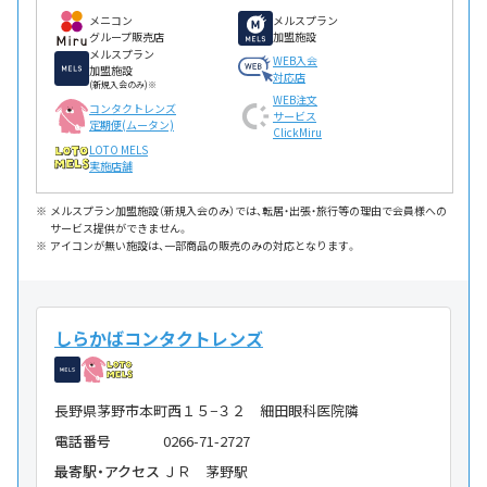
メニコン
メルスプラン
グループ販売店
加盟施設
メルスプラン
WEB入会
加盟施設
対応店
(新規入会のみ)※
WEB注文
コンタクトレンズ
サービス
定期便(ムータン)
ClickMiru
LOTO MELS
実施店舗
メルスプラン加盟施設（新規入会のみ）では、転居・出張・旅行等の理由で会員様への
サービス提供ができません。
アイコンが無い施設は、一部商品の販売のみの対応となります。
しらかばコンタクトレンズ
長野県茅野市本町西１５−３２ 細田眼科医院隣
電話番号
0266-71-2727
最寄駅・アクセス
ＪＲ 茅野駅