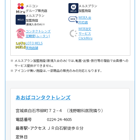
メニコン
メルスプラン
グループ販売店
加盟施設
メルスプラン
WEB入会
加盟施設
対応店
(新規入会のみ)※
WEB注文
コンタクトレンズ
サービス
定期便(ムータン)
ClickMiru
LOTO MELS
実施店舗
メルスプラン加盟施設（新規入会のみ）では、転居・出張・旅行等の理由で会員様への
サービス提供ができません。
アイコンが無い施設は、一部商品の販売のみの対応となります。
あおばコンタクトレンズ
宮城県白石市柳町７２−４ （浅野眼科医院隣り）
電話番号
0224-24-4605
最寄駅・アクセス
ＪＲ白石駅徒歩８分
定休日