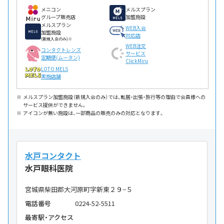
メニコン
メルスプラン
グループ販売店
加盟施設
メルスプラン
WEB入会
加盟施設
対応店
(新規入会のみ)※
WEB注文
コンタクトレンズ
サービス
定期便(ムータン)
ClickMiru
LOTO MELS
実施店舗
メルスプラン加盟施設（新規入会のみ）では、転居・出張・旅行等の理由で会員様への
サービス提供ができません。
アイコンが無い施設は、一部商品の販売のみの対応となります。
水戸コンタクト
水戸眼科医院
宮城県柴田郡大河原町字新東２９−５
電話番号
0224-52-5511
最寄駅・アクセス