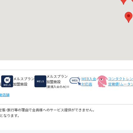
メルスプラン
メルスプラン
WEB入会
コンタクトレ
加盟施設
店
加盟施設
対応店
定期便(ムータン
(新規入会のみ)※
施店舗
・出張・旅行等の理由で会員様へのサービス提供ができません。
となります。