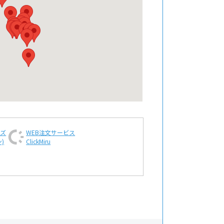
ンズ
WEB注文
サービス
)
ClickMiru