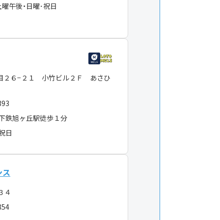
土曜午後・日曜･祝日
目２６−２１ 小竹ビル２Ｆ あさひ
393
下鉄旭ヶ丘駅徒歩１分
・祝日
ンス
−３４
854