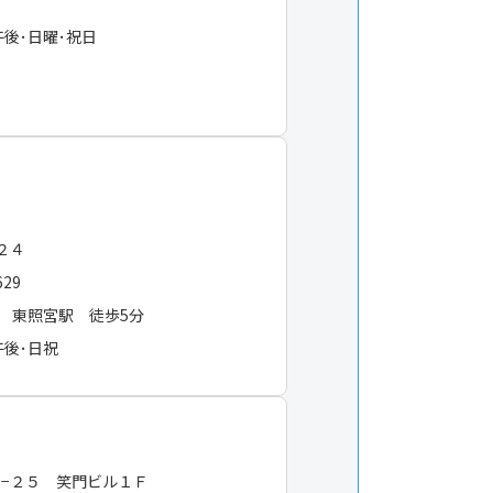
午後･日曜･祝日
−２４
629
 東照宮駅 徒歩5分
午後･日祝
−２５ 笑門ビル１Ｆ