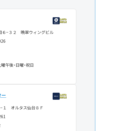
目６−３２ 晩翠ウィングビル
026
土曜午後・日曜・祝日
ター
１−１ オルタス仙台８Ｆ
261
Ｒ