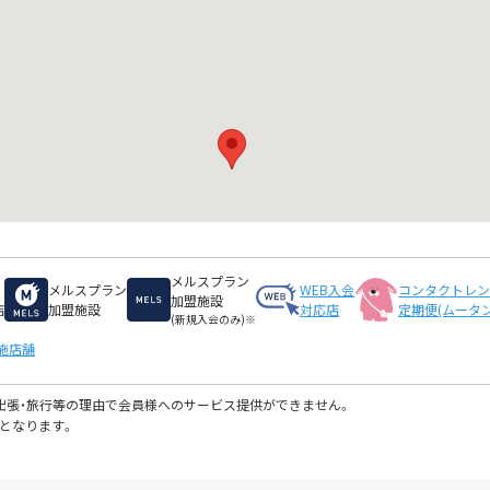
メルスプラン
メルスプラン
WEB入会
コンタクトレ
加盟施設
店
加盟施設
対応店
定期便(ムータン
(新規入会のみ)※
施店舗
・出張・旅行等の理由で会員様へのサービス提供ができません。
となります。