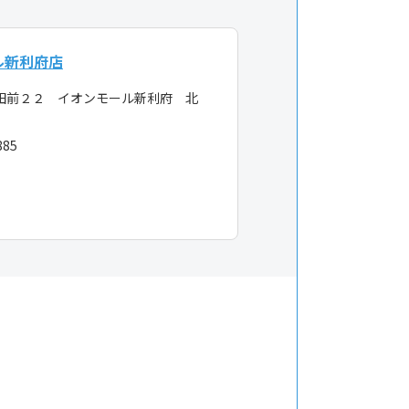
ル新利府店
田前２２ イオンモール新利府 北
885