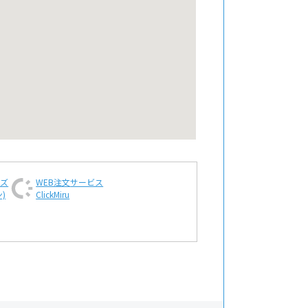
ンズ
WEB注文
サービス
)
ClickMiru