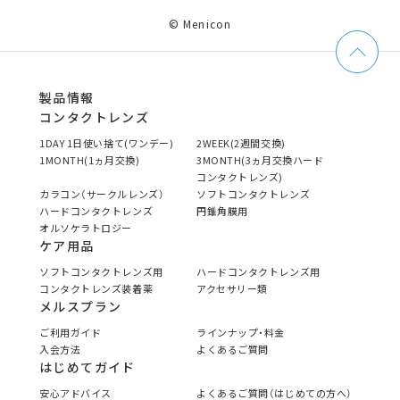
© Menicon
製品情報
コンタクトレンズ
1DAY 1日使い捨て(ワンデー)
2WEEK(2週間交換)
1MONTH(1ヵ月交換)
3MONTH(3ヵ月交換ハード
コンタクトレンズ)
カラコン（サークルレンズ）
ソフトコンタクトレンズ
ハードコンタクトレンズ
円錐角膜用
オルソケラトロジー
ケア用品
ソフトコンタクトレンズ用
ハードコンタクトレンズ用
コンタクトレンズ装着薬
アクセサリー類
メルスプラン
ご利用ガイド
ラインナップ・料金
入会方法
よくあるご質問
はじめてガイド
安心アドバイス
よくあるご質問（はじめての方へ）