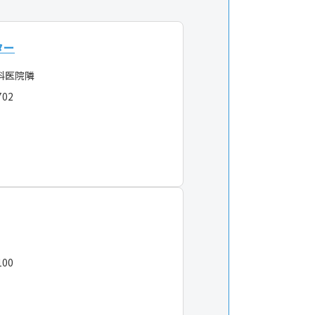
ター
科医院隣
702
100