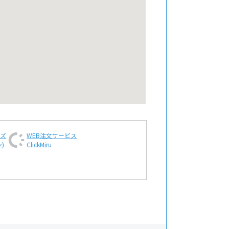
ンズ
WEB注文
サービス
)
ClickMiru