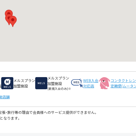
メルスプラン
メルスプラン
WEB入会
コンタクトレ
加盟施設
店
加盟施設
対応店
定期便(ムータン
(新規入会のみ)※
施店舗
・出張・旅行等の理由で会員様へのサービス提供ができません。
となります。