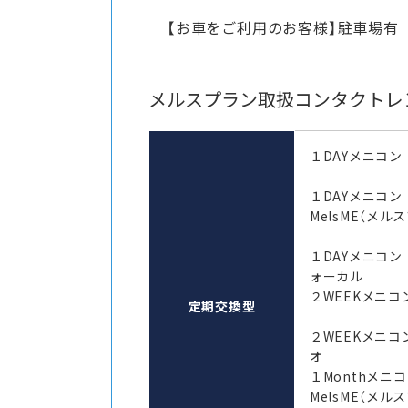
【お車をご利用のお客様】駐車場有
メルスプラン取扱コンタクトレ
１DAYメニコン
１DAYメニコ
MelsME（メル
１DAYメニコン
ォーカル
２WEEKメニコン
定期交換型
２WEEKメニコ
オ
１Monthメ
MelsME（メル