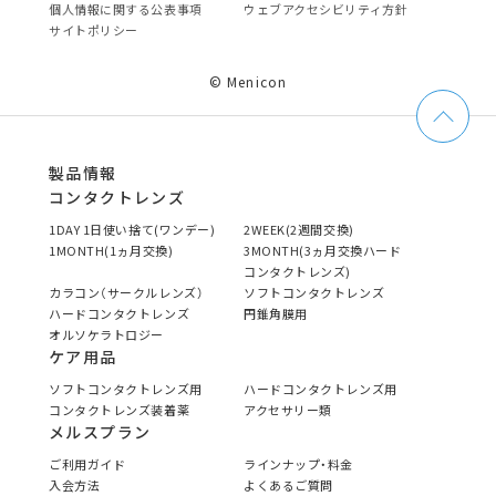
個⼈情報に関する公表事項
ウェブアクセシビリティ方針
サイトポリシー
© Menicon
製品情報
コンタクトレンズ
1DAY 1日使い捨て(ワンデー)
2WEEK(2週間交換)
1MONTH(1ヵ月交換)
3MONTH(3ヵ月交換ハード
コンタクトレンズ)
カラコン（サークルレンズ）
ソフトコンタクトレンズ
ハードコンタクトレンズ
円錐角膜用
オルソケラトロジー
ケア用品
ソフトコンタクトレンズ用
ハードコンタクトレンズ用
コンタクトレンズ装着薬
アクセサリー類
メルスプラン
ご利用ガイド
ラインナップ・料金
入会方法
よくあるご質問