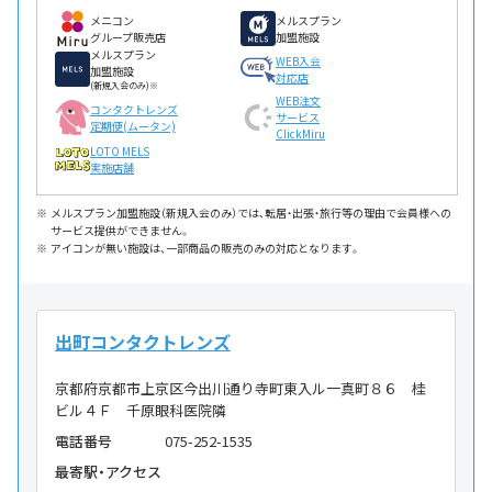
メニコン
メルスプラン
グループ販売店
加盟施設
メルスプラン
WEB入会
加盟施設
対応店
(新規入会のみ)※
WEB注文
コンタクトレンズ
サービス
定期便(ムータン)
ClickMiru
LOTO MELS
実施店舗
メルスプラン加盟施設（新規入会のみ）では、転居・出張・旅行等の理由で会員様への
サービス提供ができません。
アイコンが無い施設は、一部商品の販売のみの対応となります。
出町コンタクトレンズ
京都府京都市上京区今出川通り寺町東入ル一真町８６ 桂
ビル４Ｆ 千原眼科医院隣
電話番号
075-252-1535
最寄駅・アクセス