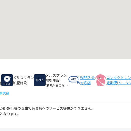
メルスプラン
メルスプラン
WEB入会
コンタクトレ
加盟施設
店
加盟施設
対応店
定期便(ムータン
(新規入会のみ)※
施店舗
・出張・旅行等の理由で会員様へのサービス提供ができません。
となります。