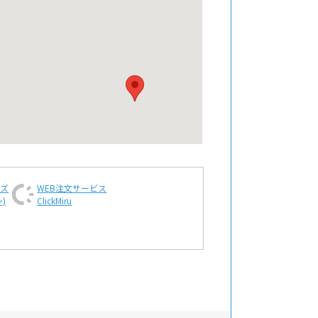
ンズ
WEB注文
サービス
)
ClickMiru