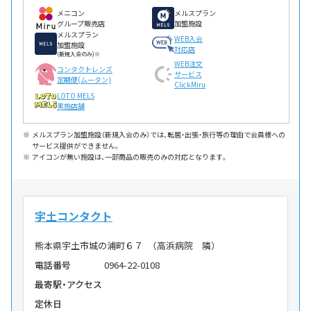
メニコン
メルスプラン
グループ販売店
加盟施設
メルスプラン
WEB入会
加盟施設
対応店
(新規入会のみ)※
WEB注文
コンタクトレンズ
サービス
定期便(ムータン)
ClickMiru
LOTO MELS
実施店舗
メルスプラン加盟施設（新規入会のみ）では、転居・出張・旅行等の理由で会員様への
サービス提供ができません。
アイコンが無い施設は、一部商品の販売のみの対応となります。
宇土コンタクト
熊本県宇土市城の浦町６７ （高浜病院 隣）
電話番号
0964-22-0108
最寄駅・アクセス
定休日