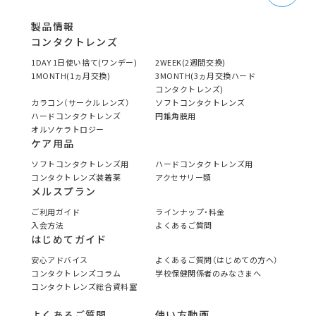
製品情報
コンタクトレンズ
1DAY 1日使い捨て(ワンデー)
2WEEK(2週間交換)
1MONTH(1ヵ月交換)
3MONTH(3ヵ月交換ハード
コンタクトレンズ)
カラコン（サークルレンズ）
ソフトコンタクトレンズ
ハードコンタクトレンズ
円錐角膜用
オルソケラトロジー
ケア用品
ソフトコンタクトレンズ用
ハードコンタクトレンズ用
コンタクトレンズ装着薬
アクセサリー類
メルスプラン
ご利用ガイド
ラインナップ・料金
入会方法
よくあるご質問
はじめてガイド
安心アドバイス
よくあるご質問（はじめての方へ）
コンタクトレンズコラム
学校保健関係者のみなさまへ
コンタクトレンズ総合資料室
よくあるご質問
使い方動画