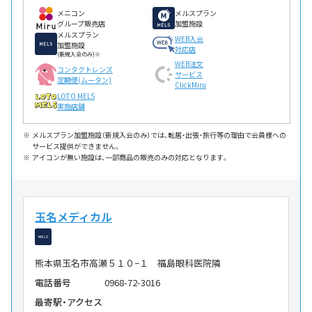
メニコン
メルスプラン
グループ販売店
加盟施設
メルスプラン
WEB入会
加盟施設
対応店
(新規入会のみ)※
WEB注文
コンタクトレンズ
サービス
定期便(ムータン)
ClickMiru
LOTO MELS
実施店舗
メルスプラン加盟施設（新規入会のみ）では、転居・出張・旅行等の理由で会員様への
サービス提供ができません。
アイコンが無い施設は、一部商品の販売のみの対応となります。
玉名メディカル
熊本県玉名市高瀬５１０−１ 福島眼科医院隣
電話番号
0968-72-3016
最寄駅・アクセス