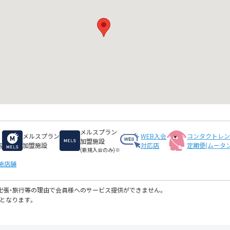
メルスプラン
メルスプラン
WEB入会
コンタクトレ
加盟施設
店
加盟施設
対応店
定期便(ムータン
(新規入会のみ)※
施店舗
・出張・旅行等の理由で会員様へのサービス提供ができません。
となります。