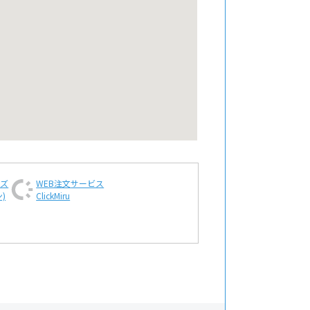
ンズ
WEB注文
サービス
)
ClickMiru