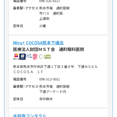
電話番号
096-325-6327
最寄駅・アクセス
熊本市電 通町筋駅
市バス 通町筋
上通側
定休日
火曜
Miru+ COCOSA熊本下通店
医療法人財団ＭＳＴ会 通町眼科医院
熊本県熊本市中央区下通１丁目３番８号 下通ＮＳビル
ＣＯＣＯＳＡ １Ｆ
電話番号
096-312-0011
最寄駅・アクセス
熊本市電 通町筋駅
下通アーケード内
定休日
年中無休
水前寺コンタクト