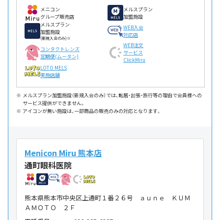
メニコン
メルスプラン
グループ販売店
加盟施設
メルスプラン
WEB入会
加盟施設
対応店
(新規入会のみ)※
WEB注文
コンタクトレンズ
サービス
定期便(ムータン)
ClickMiru
LOTO MELS
実施店舗
メルスプラン加盟施設（新規入会のみ）では、転居・出張・旅行等の理由で会員様への
サービス提供ができません。
アイコンが無い施設は、一部商品の販売のみの対応となります。
Menicon Miru 熊本店
通町眼科医院
熊本県熊本市中央区上通町１番２６号 ａｕｎｅ ＫＵＭ
ＡＭＯＴＯ ２Ｆ