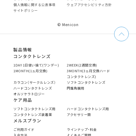
個⼈情報に関する公表事項
ウェブアクセシビリティ方針
サイトポリシー
© Menicon
製品情報
コンタクトレンズ
1DAY 1日使い捨て(ワンデー)
2WEEK(2週間交換)
1MONTH(1ヵ月交換)
3MONTH(3ヵ月交換ハード
コンタクトレンズ)
カラコン（サークルレンズ）
ソフトコンタクトレンズ
ハードコンタクトレンズ
円錐角膜用
オルソケラトロジー
ケア用品
ソフトコンタクトレンズ用
ハードコンタクトレンズ用
コンタクトレンズ装着薬
アクセサリー類
メルスプラン
ご利用ガイド
ラインナップ・料金
入会方法
よくあるご質問