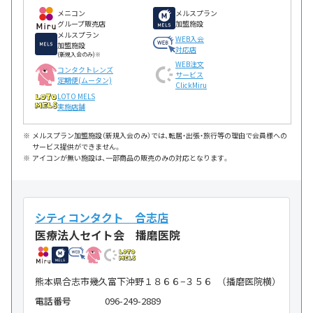
メニコン
メルスプラン
グループ販売店
加盟施設
メルスプラン
WEB入会
加盟施設
対応店
(新規入会のみ)※
WEB注文
コンタクトレンズ
サービス
定期便(ムータン)
ClickMiru
LOTO MELS
実施店舗
メルスプラン加盟施設（新規入会のみ）では、転居・出張・旅行等の理由で会員様への
サービス提供ができません。
アイコンが無い施設は、一部商品の販売のみの対応となります。
シティコンタクト 合志店
医療法人セイト会 播磨医院
熊本県合志市幾久富下沖野１８６６−３５６ （播磨医院横）
電話番号
096-249-2889