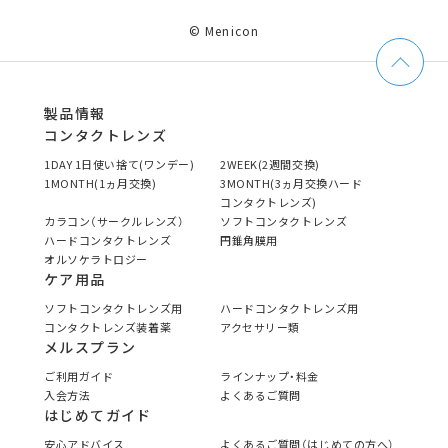
© Menicon
製品情報
コンタクトレンズ
1DAY 1日使い捨て(ワンデー)
2WEEK(2週間交換)
1MONTH(1ヵ月交換)
3MONTH(3ヵ月交換ハード
コンタクトレンズ)
カラコン（サークルレンズ）
ソフトコンタクトレンズ
ハードコンタクトレンズ
円錐角膜用
オルソケラトロジー
ケア用品
ソフトコンタクトレンズ用
ハードコンタクトレンズ用
コンタクトレンズ装着薬
アクセサリー類
メルスプラン
ご利用ガイド
ラインナップ・料金
入会方法
よくあるご質問
はじめてガイド
安心アドバイス
よくあるご質問（はじめての方へ）